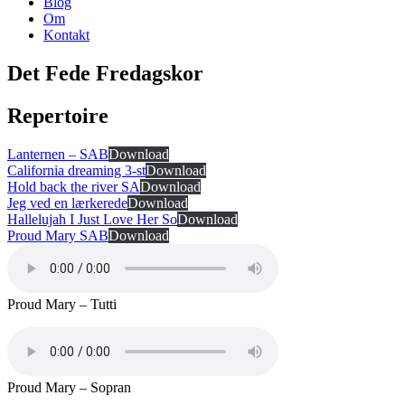
Blog
Om
Kontakt
Det Fede Fredagskor
Repertoire
Lanternen – SAB
Download
California dreaming 3-st
Download
Hold back the river SA
Download
Jeg ved en lærkerede
Download
Hallelujah I Just Love Her So
Download
Proud Mary SAB
Download
Proud Mary – Tutti
Proud Mary – Sopran