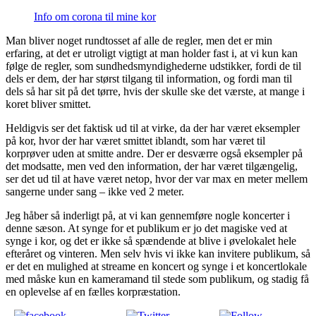
Info om corona til mine kor
Man bliver noget rundtosset af alle de regler, men det er min
erfaring, at det er utroligt vigtigt at man holder fast i, at vi kun kan
følge de regler, som sundhedsmyndighederne udstikker, fordi de til
dels er dem, der har størst tilgang til information, og fordi man til
dels så har sit på det tørre, hvis der skulle ske det værste, at mange i
koret bliver smittet.
Heldigvis ser det faktisk ud til at virke, da der har været eksempler
på kor, hvor der har været smittet iblandt, som har været til
korprøver uden at smitte andre. Der er desværre også eksempler på
det modsatte, men ved den information, der har været tilgængelig,
ser det ud til at have været netop, hvor der var max en meter mellem
sangerne under sang – ikke ved 2 meter.
Jeg håber så inderligt på, at vi kan gennemføre nogle koncerter i
denne sæson. At synge for et publikum er jo det magiske ved at
synge i kor, og det er ikke så spændende at blive i øvelokalet hele
efteråret og vinteren. Men selv hvis vi ikke kan invitere publikum, så
er det en mulighed at streame en koncert og synge i et koncertlokale
med måske kun en kameramand til stede som publikum, og stadig få
en oplevelse af en fælles korpræstation.
Share on
Tweet
Follow us