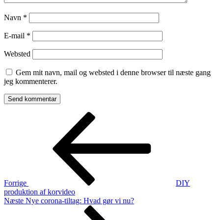
Navn
*
E-mail
*
Websted
Gem mit navn, mail og websted i denne browser til næste gang
jeg kommenterer.
Indlægsnavigation
Forrige
indlæg
Forrige
DIY
produktion af korvideo
Næste
Næste
Nye corona-tiltag: Hvad gør vi nu?
indlæg