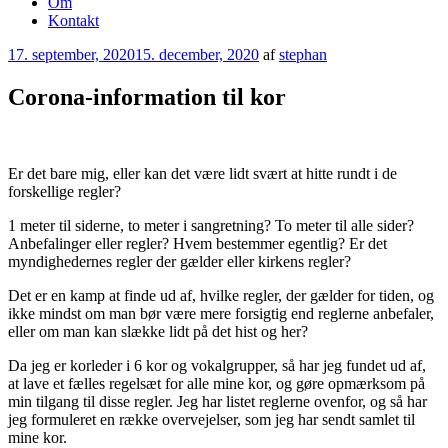
Om
Kontakt
Udgivet
17. september, 2020
15. december, 2020
af
stephan
den
Corona-information til kor
Er det bare mig, eller kan det være lidt svært at hitte rundt i de
forskellige regler?
1 meter til siderne, to meter i sangretning? To meter til alle sider?
Anbefalinger eller regler? Hvem bestemmer egentlig? Er det
myndighedernes regler der gælder eller kirkens regler?
Det er en kamp at finde ud af, hvilke regler, der gælder for tiden, og
ikke mindst om man bør være mere forsigtig end reglerne anbefaler,
eller om man kan slække lidt på det hist og her?
Da jeg er korleder i 6 kor og vokalgrupper, så har jeg fundet ud af,
at lave et fælles regelsæt for alle mine kor, og gøre opmærksom på
min tilgang til disse regler. Jeg har listet reglerne ovenfor, og så har
jeg formuleret en række overvejelser, som jeg har sendt samlet til
mine kor.