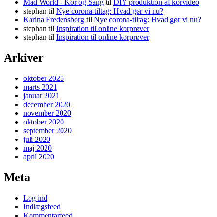
Mad World - Kor og Sang
til
DIY produktion af korvideo
stephan
til
Nye corona-tiltag: Hvad gør vi nu?
Karina Fredensborg
til
Nye corona-tiltag: Hvad gør vi nu?
stephan
til
Inspiration til online korprøver
stephan
til
Inspiration til online korprøver
Arkiver
oktober 2025
marts 2021
januar 2021
december 2020
november 2020
oktober 2020
september 2020
juli 2020
maj 2020
april 2020
Meta
Log ind
Indlægsfeed
Kommentarfeed