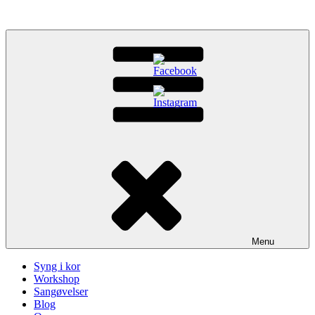
Videre
til
indhold
Menu
Syng i kor
Workshop
Sangøvelser
Blog