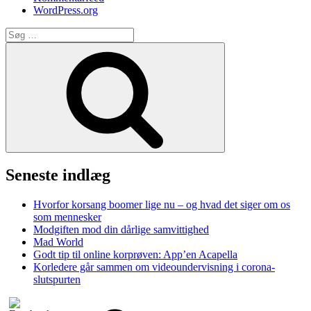
WordPress.org
Søg
efter:
Søg
Seneste indlæg
Hvorfor korsang boomer lige nu – og hvad det siger om os
som mennesker
Modgiften mod din dårlige samvittighed
Mad World
Godt tip til online korprøven: App’en Acapella
Korledere går sammen om videoundervisning i corona-
slutspurten